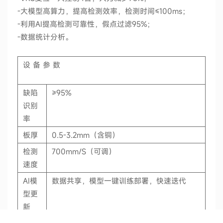
-大模型高算力，提高检测效率，检测时间≤100ms；
-利用AI提高检测可靠性，假点过滤95%；
-数据统计分析。
设 备 参 数
缺陷
≥95%
识别
率
板厚
0.5-3.2mm（含铜）
检测
700mm/S（可调）
速度
AI模
数据共享，模型一键训练部署，快速迭代
型更
新