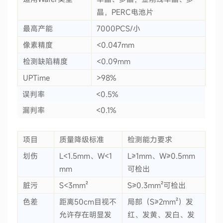
晶，PERC电池片
最高产能
7000PCS/小
像素精度
<0.047mm
检测缺陷精度
<0.09mm
UPTime
>98%
误判率
<0.5%
漏判率
<0.1%
项目
质量降级标准
检测能力要求
划伤
L<1.5mm、W<1
L≥1mm、W≥0.5mm
mm
可检出
脏污
S<3mm²
S≥0.3mm²可检出
色差
距离50cm目视不
局部（S≥2mm²）发
允许存在明显发
红、发黄、发白、发