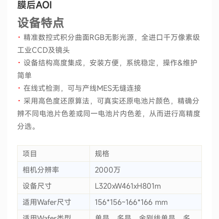
膜后AOI
设备特点
·
精准数控式积分曲面RGB无影光源，全进口千万像素级
工业CCD及镜头
·
设备结构高度集成，安装方便，系统稳定，操作&维护
简单
·
在线式检测，可与产线MES无缝连接
·
采用高色度还原算法，可真实还原电池片颜色，精确分
辨不同电池片色差或同一电池片内色差，从而进行高精度
分选。
项目
规格
相机分辨率
2000万
设备尺寸
L320xW461xH801m
适用Wafer尺寸
156*156~166*166 mm
适用Wafer类型
单晶、多晶，金刚线单晶、多